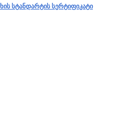
ᲡᲮᲘᲡ ᲡᲢᲐᲜᲓᲐᲠᲢᲘᲡ ᲡᲔᲠᲢᲘᲤᲘᲙᲐᲢᲘ