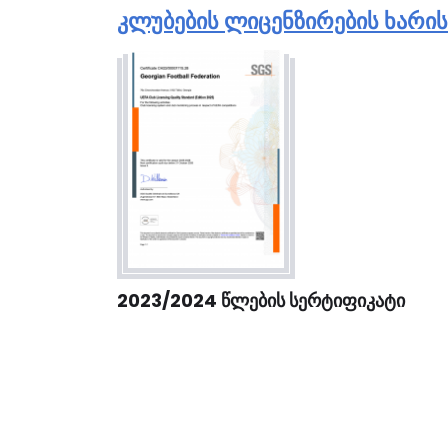
ᲙᲚᲣᲑᲔᲑᲘᲡ ᲚᲘᲪᲔᲜᲖᲘᲠᲔᲑᲘᲡ ᲮᲐᲠᲘ
2023/2024 ᲬᲚᲔᲑᲘᲡ ᲡᲔᲠᲢᲘᲤᲘᲙᲐᲢᲘ