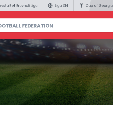
rystalBet Erovnuli Liga
Liga 3|4
Cup of Georgia