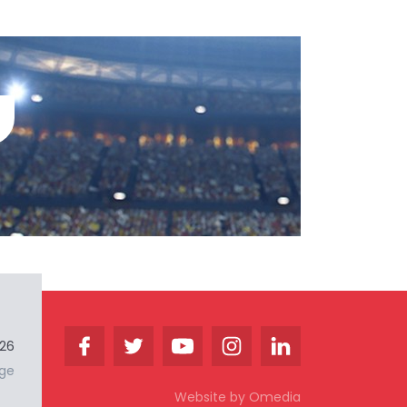
026
.ge
Website by Omedia