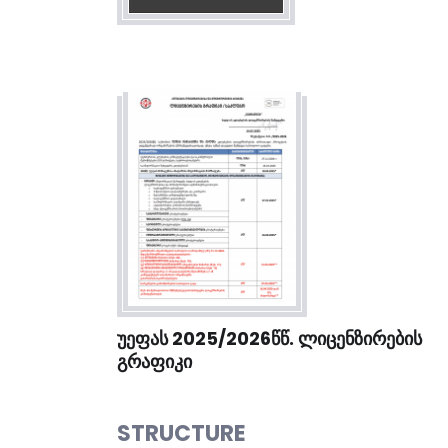
ᲣᲔᲤᲐᲡ 2025/2026ᲬᲬ. ᲚᲘᲪᲔᲜᲖᲘᲠᲔᲑᲘᲡ
ᲒᲠᲐᲤᲘᲙᲘ
STRUCTURE