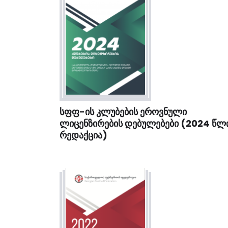
ᲡᲤᲤ-ᲘᲡ ᲙᲚᲣᲑᲔᲑᲘᲡ ᲔᲠᲝᲕᲜᲣᲚᲘ
ᲚᲘᲪᲔᲜᲖᲘᲠᲔᲑᲘᲡ ᲓᲔᲑᲣᲚᲔᲑᲔᲑᲘ (2024 ᲬᲚ
ᲠᲔᲓᲐᲥᲪᲘᲐ)