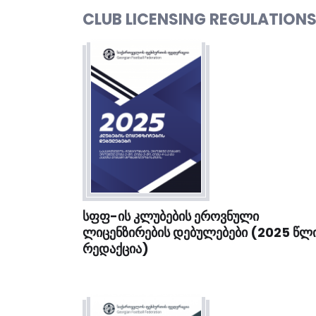
CLUB LICENSING REGULATION
ᲡᲤᲤ-ᲘᲡ ᲙᲚᲣᲑᲔᲑᲘᲡ ᲔᲠᲝᲕᲜᲣᲚᲘ
ᲚᲘᲪᲔᲜᲖᲘᲠᲔᲑᲘᲡ ᲓᲔᲑᲣᲚᲔᲑᲔᲑᲘ (2025 ᲬᲚ
ᲠᲔᲓᲐᲥᲪᲘᲐ)