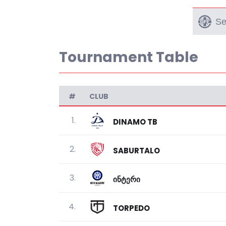
Tournament Table
#
CLUB
1.
DINAMO TB
2.
SABURTALO
3.
ᲘᲜᲢᲔᲠᲘ
4.
TORPEDO