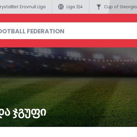
rystalBet Erovnuli Liga
Liga 3|4
Cup of Georgia
ᲓᲐ ᲯᲒᲣᲤᲘ