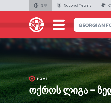
GFF
National Teams
C
HOME
ᲝᲥᲠᲝᲡ ᲚᲘᲒᲐ - ᲖᲔ