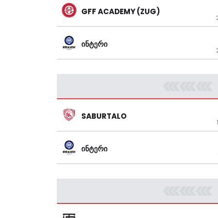
GFF ACADEMY (ZUG)
ᲘᲜᲢᲔᲠᲘ
SABURTALO
ᲘᲜᲢᲔᲠᲘ