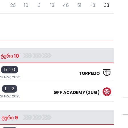
26
10
3
13
48
51
-3
33
ᲢᲣᲠᲘ 10
5 : 0
TORPEDO
29 Nov, 2025
1 : 2
GFF ACADEMY (ZUG)
29 Nov, 2025
ᲢᲣᲠᲘ 9