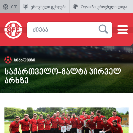
GFF
ეროვნული გუნდები
CrystalBet ეროვნული ლიგა
სიახლეები
საქართველო-მალტა პირველ
არხზე