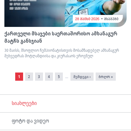
28 მაისი 2026
მსაჯები
ქართველი მსაჯები საერთაშორისო ამხანაგურ
მატჩს განსჯიან
30 მაისს, მსოფლიო ჩემპიონატისთვის მოსამზადებელ ამხანაგურ
შეხვედრას შოტლანდიისა და კიურასაოს ეროვნულ
Pagination
Current
1
Page
2
Page
3
Page
4
Page
5
…
Next
შემდეგი ›
Last
ბოლო »
page
page
page
სიახლეები
ფოტო და ვიდეო