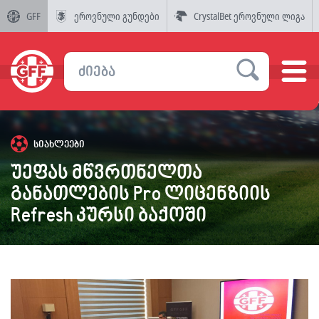
GFF
ეროვნული გუნდები
CrystalBet ეროვნული ლიგა
სიახლეები
უეფას მწვრთნელთა
განათლების Pro ლიცენზიის
Refresh კურსი ბაქოში