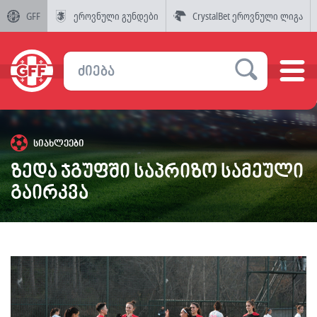
GFF
ეროვნული გუნდები
CrystalBet ეროვნული ლიგა
სიახლეები
ზედა ჯგუფში საპრიზო სამეული
გაირკვა