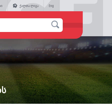
სი
ქალთა ლიგა
Eng
ბს