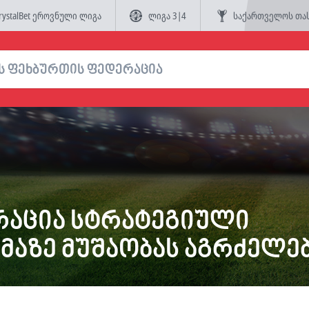
rystalBet ეროვნული ლიგა
ლიგა 3|4
საქართველოს თა
რაცია სტრატეგიული
მაზე მუშაობას აგრძელე