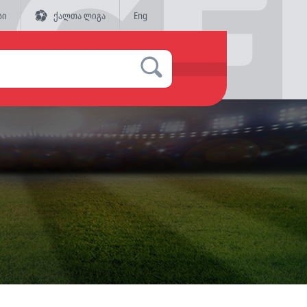
სი
ქალთა ლიგა
Eng