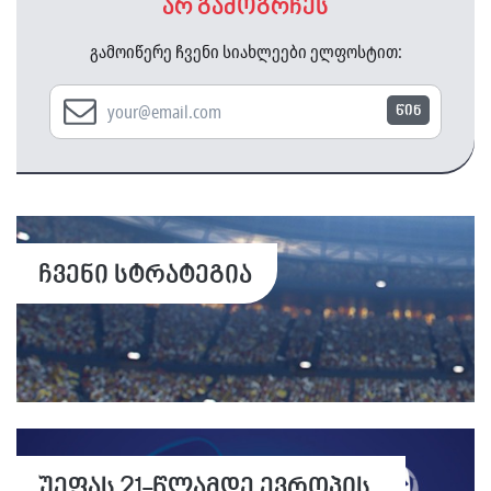
არ გამოგრჩეს
გამოიწერე ჩვენი სიახლეები ელფოსტით:
წინ
ჩვენი სტრატეგია
უეფას 21-წლამდე ევროპის