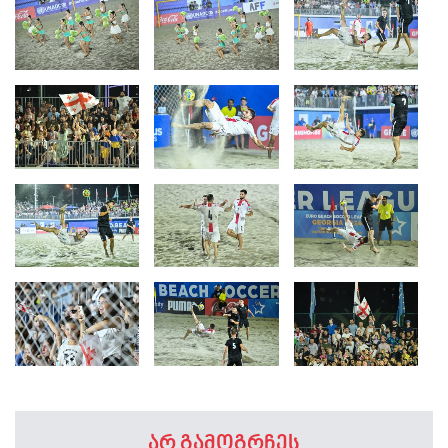
არ გამოგრჩეს