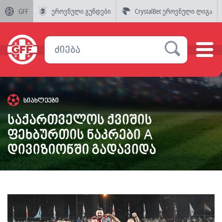
GFF
ეროვნული გუნდები
CrystalBet ეროვნული ლიგა
სიახლეები
საქართველოს ქვიშის
ფეხბურთის ნაკრები A
დივიზიონში გადავიდა