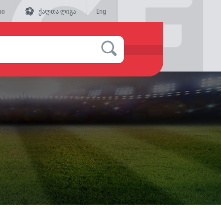
სი
ქალთა ლიგა
Eng