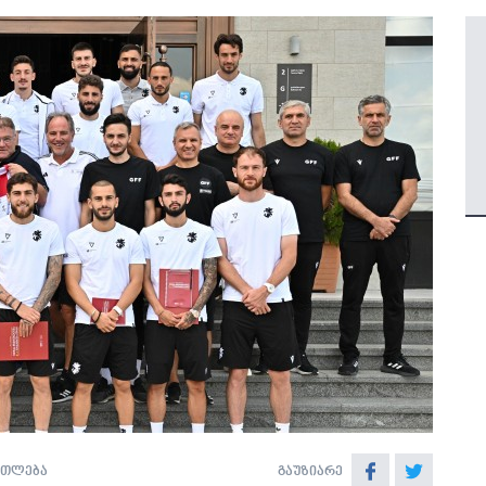
ათლება
გაუზიარე