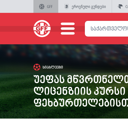
GFF
ეროვნული გუნდები
C
სიახლეები
უეფას მწვრთნელთ
ლიცენზიის კურსი
ფეხბურთელებისთ