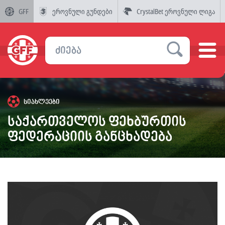
GFF
ეროვნული გუნდები
CrystalBet ეროვნული ლიგა
სიახლეები
საქართველოს ფეხბურთის
ფედერაციის განცხადება