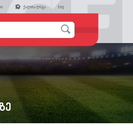
სი
ქალთა ლიგა
Eng
ზე