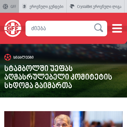
GFF
ეროვნული გუნდები
CrystalBet ეროვნული ლიგა
სიახლეები
სტამბოლში უეფას
აღმასრულებელი კომიტეტის
სხდომა გაიმართა