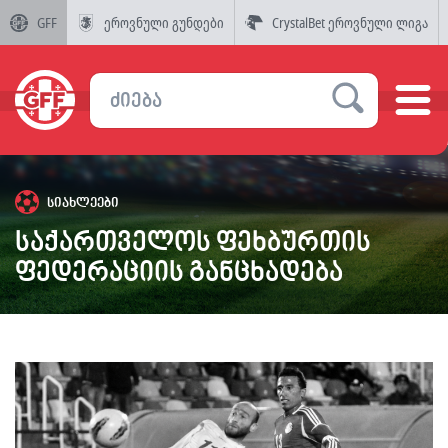
GFF
ეროვნული გუნდები
CrystalBet ეროვნული ლიგა
სიახლეები
საქართველოს ფეხბურთის
ფედერაციის განცხადება