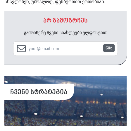
სწავლობენ, უბრალოდ, ფეხბურთით ერთობიან.
არ გამოგრჩეს
გამოიწერე ჩვენი სიახლეები ელფოსტით:
წინ
ჩვენი სტრატეგია