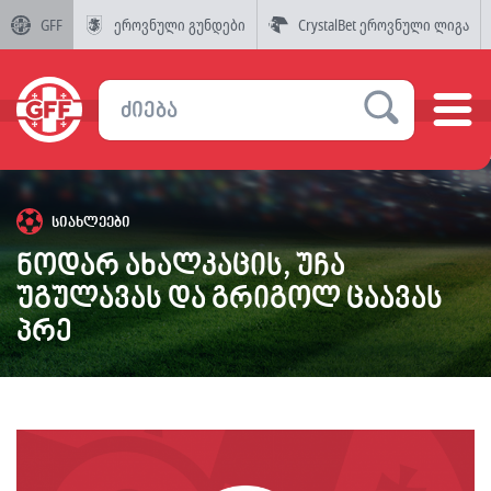
GFF
ეროვნული გუნდები
CrystalBet ეროვნული ლიგა
სიახლეები
ნოდარ ახალკაცის, უჩა
უგულავას და გრიგოლ ცაავას
პრე