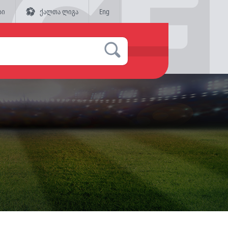
სი
ქალთა ლიგა
Eng