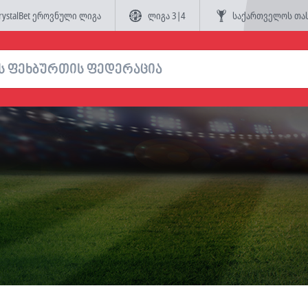
rystalBet ეროვნული ლიგა
ლიგა 3|4
საქართველოს თა