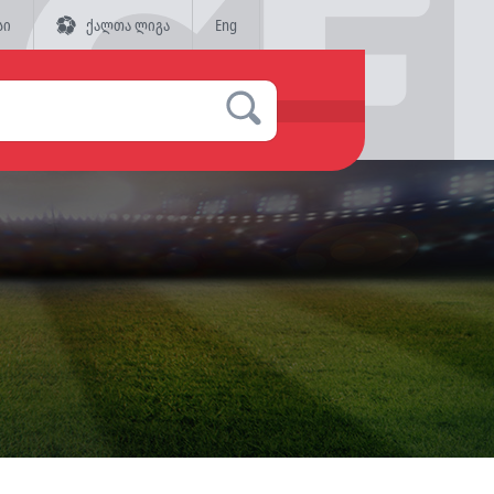
სი
ქალთა ლიგა
Eng