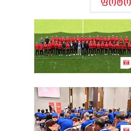
ფოტო
უმაღლესი კატეგორიის მსაჯთა VAR
სემინარი
მსაჯთა ზამთრის შეკრება ბათუმში