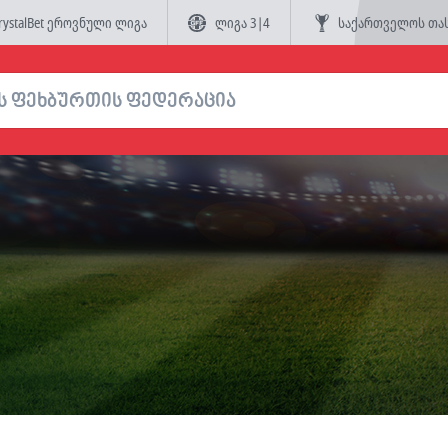
rystalBet ეროვნული ლიგა
ლიგა 3|4
საქართველოს თა