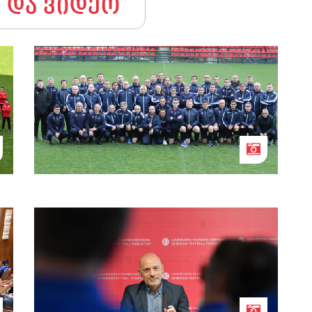
 და ვიდეო
მსაჯთა ზამთრის შეკრება დასრულდა
სფფ-ის სამსაჯო განყოფილებას ჯუნეტ
ჩაქირი უხელმძღვანელებს